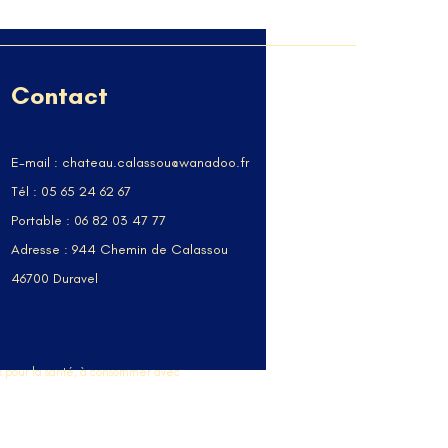
Contact
E-mail :
chateau.calassou@wanadoo.fr
Tél :
05 65 24 62 67
Portable :
06 82 03 47 77
Adresse :
944 Chemin de Calassou
46700 Duravel
x pour la santé, à consommer avec